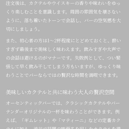
注文後は、カクテルやウイスキーの香りや味わいをゆっ
くり楽しむことを意識します。周囲の雰囲気を壊さない
ように、落ち着いたトーンで会話し、バーの空気感を大
切にしましょう。
また、初心者の方は1～2杯程度にとどめておくと、酔い
すぎず最後まで美味しく味わえます。飲みすぎや大声で
の会話は避けるのがマナーです。失敗例として、つい緊
張して早く飲み干してしまう方もいますが、ゆっくり味
わうことでバーならではの贅沢な時間を満喫できます。
美味しいカクテルと共に味わう大人の贅沢空間
オーセンティックバーでは、クラシックカクテルやバー
テンダーオリジナルの一杯を味わうことができます。例
えば、「ギムレット」や「マティーニ」などの定番カク
テルに加え、渋谷で話題の映画名を冠したカクテルを提