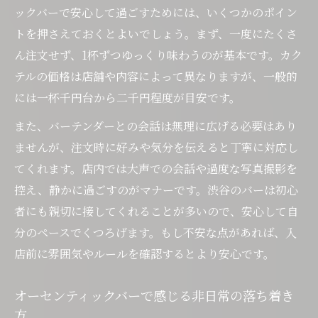
見つける方法
ックバーで安心して過ごすためには、いくつかのポイン
バーテンダーと会話して美味しいカクテル
トを押さえておくとよいでしょう。まず、一度にたくさ
を注文するコツ
ん注文せず、1杯ずつゆっくり味わうのが基本です。カク
カウンター席で静かに楽しむバーの魅力と
テルの価格は店舗や内容によって異なりますが、一般的
は
には一杯千円台から二千円程度が目安です。
初心者が安心して好みを伝えるためのポイ
また、バーテンダーとの会話は無理に広げる必要はあり
ント
ませんが、注文時に好みや気分を伝えると丁寧に対応し
美味しいオーセンティックバー体験のため
てくれます。店内では大声での会話や過度な写真撮影を
の工夫
控え、静かに過ごすのがマナーです。渋谷のバーは初心
者にも親切に接してくれることが多いので、安心して自
分のペースでくつろげます。もし不安な点があれば、入
店前に雰囲気やルールを確認するとより安心です。
オーセンティックバーで感じる非日常の落ち着き
方