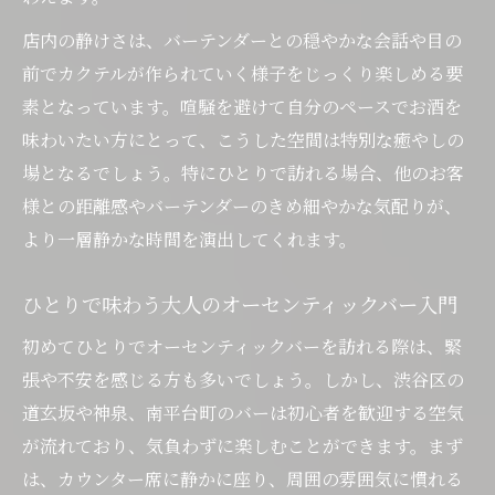
オーセンティックバー初心者が知るべき雰
囲気の特徴
店内の静けさは、バーテンダーとの穏やかな会話や目の
前でカクテルが作られていく様子をじっくり楽しめる要
静かなひとときを過ごせるバーの見分け方
素となっています。喧騒を避けて自分のペースでお酒を
美味しいカクテルが自慢のバーを探すコツ
味わいたい方にとって、こうした空間は特別な癒やしの
映画モチーフの美味しいカクテルを堪能する方
場となるでしょう。特にひとりで訪れる場合、他のお客
法
様との距離感やバーテンダーのきめ細やかな気配りが、
映画モチーフのカクテルが楽しめるオーセ
より一層静かな時間を演出してくれます。
ンティックバーの魅力
オーセンティックバーで映画を感じるカク
ひとりで味わう大人のオーセンティックバー入門
テルの選び方
初めてひとりでオーセンティックバーを訪れる際は、緊
バーテンダーに映画の好みを伝えておすす
張や不安を感じる方も多いでしょう。しかし、渋谷区の
めを聞くコツ
道玄坂や神泉、南平台町のバーは初心者を歓迎する空気
美味しい映画カクテルをひとりでゆっくり
が流れており、気負わずに楽しむことができます。まず
味わう方法
は、カウンター席に静かに座り、周囲の雰囲気に慣れる