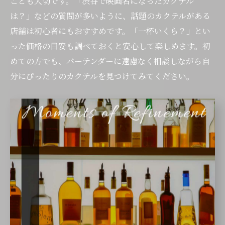
ことも大切です。「渋谷で映画名になったカクテル
は？」などの質問が多いように、話題のカクテルがある
店舗は初心者にもおすすめです。「一杯いくら？」とい
った価格の目安も調べておくと安心して楽しめます。初
めての方でも、バーテンダーに遠慮なく相談しながら自
分にぴったりのカクテルを見つけてみてください。
映画モチーフの美味しいカ
クテルを堪能する方法
映画モチーフのカクテルが楽しめるオーセンティ
ックバーの魅力
オーセンティックバーの最大の魅力は、静かで落ち着い
た空間の中で、映画をモチーフにしたオリジナルカクテ