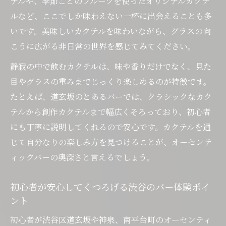
テルや、季節ごとのフルーツを使ったオリジナルカクテ
道玄坂や神泉で叶う贅沢なバー時間の魅力
ルなど、ここでしか味わえない一杯に出会えることも多
オーセンティックバーで味わう贅沢なひと
いです。美味しいカクテルを味わいながら、グラスの向
ときの楽しみ方
こうに広がる非日常の世界を感じてみてください。
道玄坂や神泉エリアで静けさと美味しさを
静寂の中で飲むカクテルは、味や香りだけでなく、見た
満喫
目やグラスの重みまでじっくり楽しめるのが特徴です。
初心者にもおすすめな贅沢バー時間の過ご
たとえば、道玄坂のとあるバーでは、クラシックなカク
し方
テルから創作カクテルまで幅広くそろっており、初心者
美味しいカクテルと共に味わう大人の贅沢
にも丁寧に説明してくれるので安心です。カクテルを通
空間
じて自分なりの楽しみ方を見つけることが、オーセンテ
ひとりでも特別感を味わえるバー時間の魅
ィックバーの奥深さと言えるでしょう。
力
カウンターで出会う自分好みの一杯を楽しむコ
初心者が安心してくつろげる渋谷のバー体験ポイ
ツ
ント
オーセンティックバーで自分好みの一杯を
初心者が渋谷区道玄坂や神泉、南平台町のオーセンティ