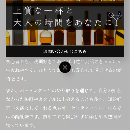
ルをゆっくりと味わえる点にあります。渋谷区道玄坂や
神泉、南平台町周辺には、映画の世界観を表現したカク
テルを提供するバーが点在しており、非日常的な雰囲気
を楽しみたい方に最適です。
例えば、映画の登場人物やシーンをイメージした色鮮や
お問い合わせはこちら
かなカクテルは、味だけでなく見た目にも楽しめます。
初心者でも、映画好きであれば自然と会話のきっかけが
お問い合わせはこちら
生まれやすく、ひとりで訪れても安心して過ごせるのが
特徴です。
また、バーテンダーとのやり取りを通じて、自分の知ら
なかった映画やカクテルに出会えることも多く、知的好
奇心を満たしてくれる点もオーセンティックバーならで
はの醍醐味です。初めてでも緊張せずに楽しめる空間が
整っています。