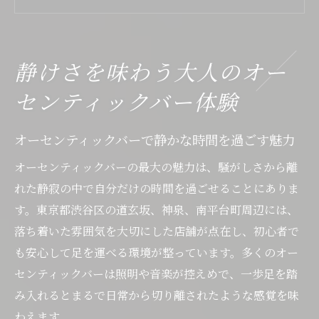
ひとりで味わう大人のオーセンティックバ
ー入門
美味しいカクテルと静寂が調和する空間の
静けさを味わう大人のオー
楽しみ方
初心者が安心してくつろげる渋谷のバー体
センティックバー体験
験ポイント
オーセンティックバーで静かな時間を過ごす魅力
オーセンティックバーで感じる非日常の落
ち着き方
オーセンティックバーの最大の魅力は、騒がしさから離
初心者がひとりで楽しむ渋谷エリアの隠れ家バ
れた静寂の中で自分だけの時間を過ごせることにありま
ー案内
す。東京都渋谷区の道玄坂、神泉、南平台町周辺には、
渋谷のオーセンティックバーを初心者向け
落ち着いた雰囲気を大切にした店舗が点在し、初心者で
に紹介
も安心して足を運べる環境が整っています。多くのオー
センティックバーは照明や音楽が控えめで、一歩足を踏
ひとりで行っても安心な隠れ家バーの選び
み入れるとまるで日常から切り離されたような感覚を味
方
わえます。