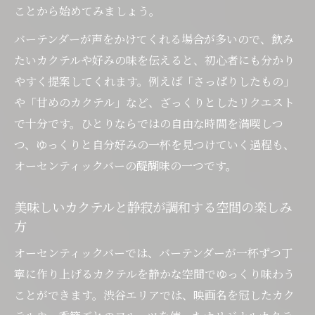
初心者が映画テーマのカクテルを楽しむポ
ことから始めてみましょう。
イント
バーテンダーが声をかけてくれる場合が多いので、飲み
オーセンティックバーのマナーと安心ポイント
たいカクテルや好みの味を伝えると、初心者にも分かり
解説
やすく提案してくれます。例えば「さっぱりしたもの」
オーセンティックバー初心者が守るべきマ
や「甘めのカクテル」など、ざっくりとしたリクエスト
ナーの基本
で十分です。ひとりならではの自由な時間を満喫しつ
ひとり利用時のスマートな振る舞い方と注
つ、ゆっくりと自分好みの一杯を見つけていく過程も、
意点
オーセンティックバーの醍醐味の一つです。
バーでしてはいけないことと安心して楽し
美味しいカクテルと静寂が調和する空間の楽しみ
むコツ
方
美味しいカクテルを味わうための静かな会
話マナー
オーセンティックバーでは、バーテンダーが一杯ずつ丁
寧に作り上げるカクテルを静かな空間でゆっくり味わう
初心者が恥をかかないためのオーセンティ
ことができます。渋谷エリアでは、映画名を冠したカク
ックバー心得